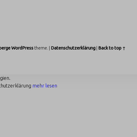
berge
WordPress
theme.
|
Datenschutzerklärung
|
Back to top ↑
gien.
chutzerklärung
mehr lesen