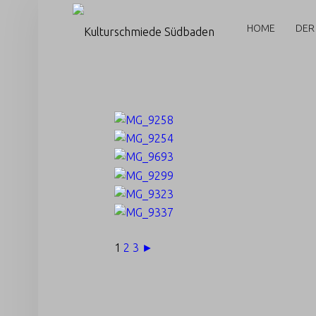
PRIMARY MENU
K
U
HOME
DER
L
T
U
R
S
C
H
M
I
E
1
2
3
►
D
E
S