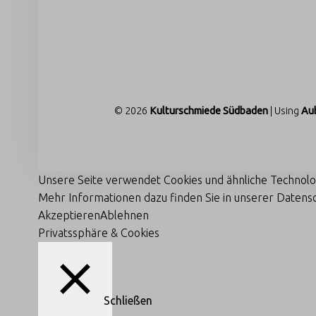
Ü
D
FOOTER SIDEBAR
B
A
D
E
© 2026
Kulturschmiede Südbaden
|
Using
Au
N
Kulturschmiede Südbaden
Unsere Seite verwendet Cookies und ähnliche Technolo
Mehr Informationen dazu finden Sie in unserer Datens
Akzeptieren
Ablehnen
Privatssphäre & Cookies
Schließen