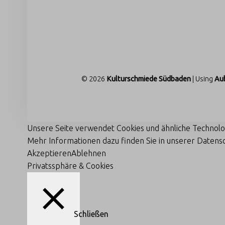
Ü
D
FOOTER SIDEBAR
B
A
D
E
© 2026
Kulturschmiede Südbaden
|
Using
Au
N
Kulturschmiede Südbaden
Unsere Seite verwendet Cookies und ähnliche Technolo
Mehr Informationen dazu finden Sie in unserer Datens
Akzeptieren
Ablehnen
Privatssphäre & Cookies
Schließen