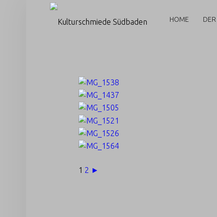
PRIMARY MENU
K
U
HOME
DER
L
T
U
R
S
C
H
M
I
E
1
2
►
D
E
S