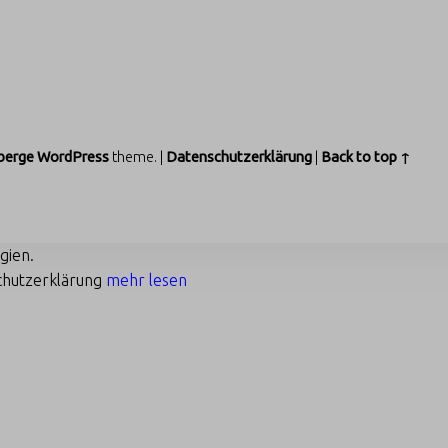
berge
WordPress
theme.
|
Datenschutzerklärung
|
Back to top ↑
gien.
chutzerklärung
mehr lesen