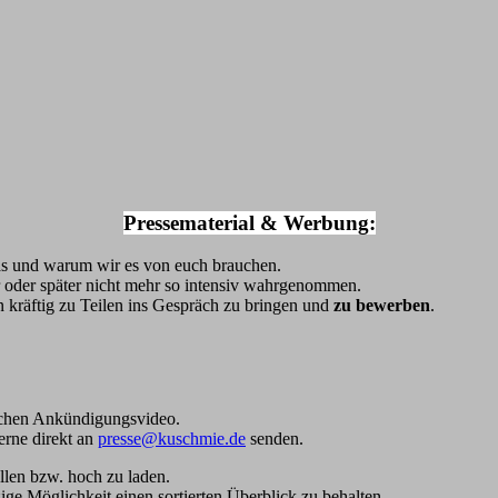
Pressematerial & Werbung
:
as und warum wir es von euch brauchen.
r oder später nicht mehr so intensiv wahrgenommen.
 kräftig zu Teilen ins Gespräch zu bringen und
zu bewerben
.
ichen Ankündigungsvideo.
erne direkt an
presse@kuschmie.de
senden.
llen bzw. hoch zu laden.
ige Möglichkeit einen sortierten Überblick zu behalten.