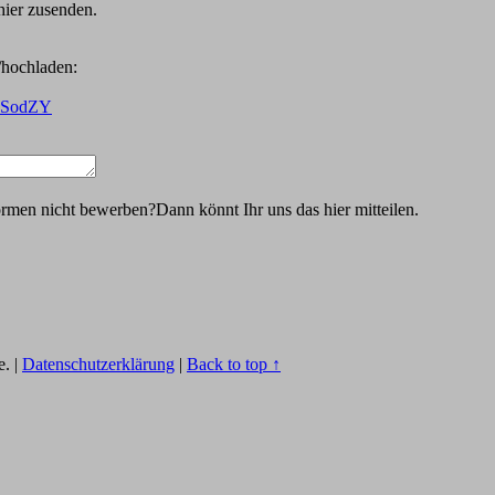
hier zusenden.
/hochladen:
e3SodZY
formen nicht bewerben?Dann könnt Ihr uns das hier mitteilen.
e.
|
Datenschutzerklärung
|
Back to top ↑