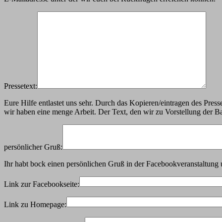
Pressetext:
Eure Hilfe entlastet uns sehr. Durch das Kopieren/eintragen des Pre
wir haben eine menge Arbeit. Der Text, den wir zu Vorstellung de
persönlicher Gruß:
Ihr habt bock einen persönlichen Gruß in der Facebookveranstaltung 
Link zur Facebookseite:
Link zu Homepage: