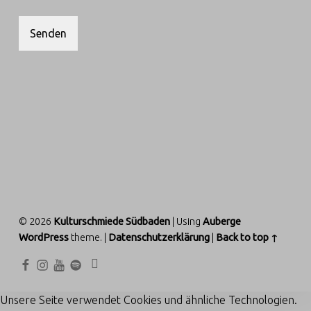
FOOTER SIDEBAR
© 2026
Kulturschmiede Südbaden
|
Using
Auberge
WordPress
theme.
|
Datenschutzerklärung
|
Back to top ↑
Facebook
Instagram
KuschmieTV
Kuschmie-Radio
Back to top ↑
Unsere Seite verwendet Cookies und ähnliche Technologien.