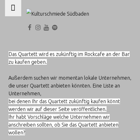
PRIMARY MENU
K
U
Facebook
Instagram
KuschmieTV
Kuschmie-Radio
L
T
U
Das Quartett wird es zukünftig im Rockcafe an der Bar
R
zu kaufen geben.
S
C
Außerdem suchen wir momentan lokale Unternehmen,
H
die unser Quartett anbieten könnten. Eine Liste an
Unternehmen,
M
bei denen Ihr das Quartett zukünftig kaufen könnt
I
werden wir auf dieser Seite veröffentlichen.
E
Ihr habt Vorschläge welche Unternehmen wir
D
anschreiben sollten, ob Sie das Quartett anbieten
E
wollen?