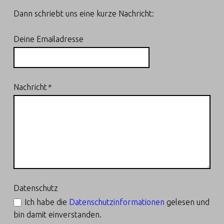
S
Dann schriebt uns eine kurze Nachricht:
Ü
D
Deine Emailadresse
B
A
D
Nachricht
*
E
N
Kulturschmiede Südbaden
Datenschutz
Ich habe die
Datenschutzinformationen
gelesen und
bin damit einverstanden.